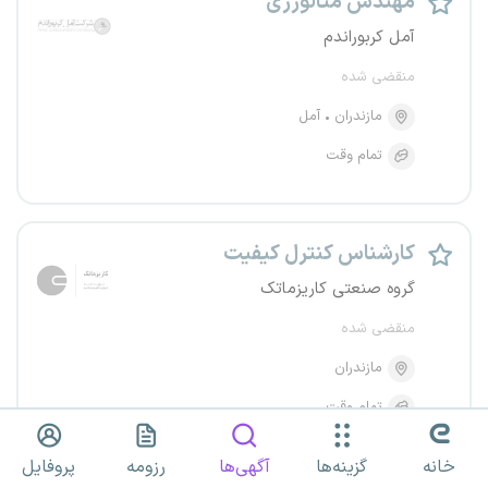
مهندس متالورژی
آمل کربوراندم
منقضی شده
مازندران
آمل
تمام وقت
کارشناس کنترل کیفیت
گروه صنعتی کاریزماتک
منقضی شده
مازندران
تمام وقت
خانه
گزینه‌ها
آگهی‌ها
رزومه
پروفایل