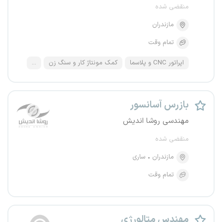
منقضی شده
مازندران
تمام وقت
اپراتور CNC و پلاسما
کمک مونتاژ کار و سنگ زن
...
بازرس آسانسور
مهندسی روشا اندیش
منقضی شده
مازندران
ساری
تمام وقت
مهندس متالورژی