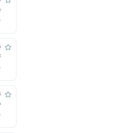
کرج
ی
م
کردستان
کرمان
ت
کرمانشاه
گ
کهگیلویه و بویراحمد
م
گرگان
ت
گلستان
م
گیلان
م
یاسوج