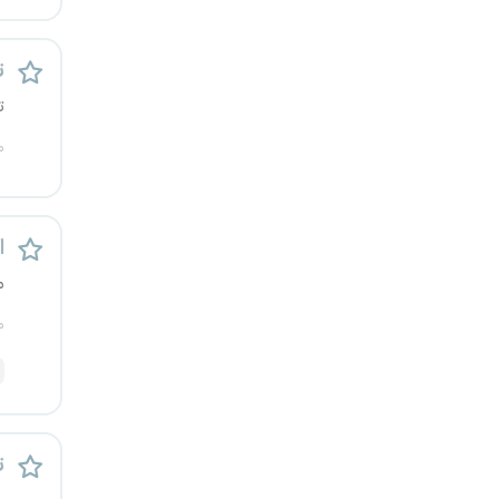
رشت
ت
زاهدان
ت
زنجان
م
ساری
اس
سمنان
م
سنندج
م
سیستان و بلوچستان
شهرکرد
ت
شیراز