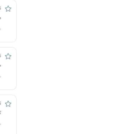
ت
یزد
م
خارج از کشور
م
ت
ص
م
ت
گ
م