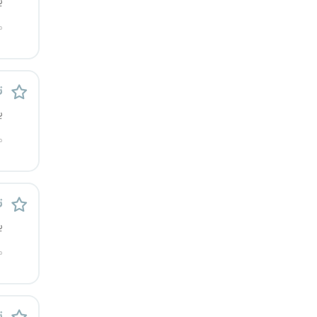
ی
قزوین
م
قم
لرستان
ت
ی
مازندران
م
مرکزی
مشهد
ت
ی
هرمزگان
م
همدان
چهارمحال و بختیاری
ت