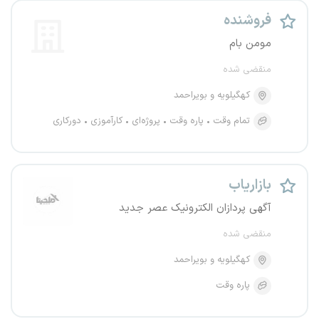
فروشنده
مومن بام
منقضی شده
کهگیلویه و بویراحمد
تمام وقت
پاره وقت
پروژه‌ای
کارآموزی
دورکاری
بازاریاب
آگهی پردازان الکترونیک عصر جدید
منقضی شده
کهگیلویه و بویراحمد
پاره وقت