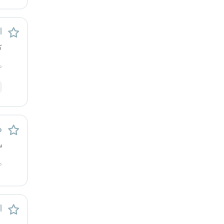
رشت
اس
زاهدان
ک
زنجان
م
ساری
سمنان
م
سنندج
س
سیستان و بلوچستان
م
شهرکرد
اس
شیراز