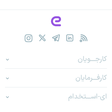
کارجـــویان
کارفـــرمایان
ای-اســـتخدام