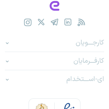
کارجـــویان
کارفـــرمایان
ای-اســـتخدام