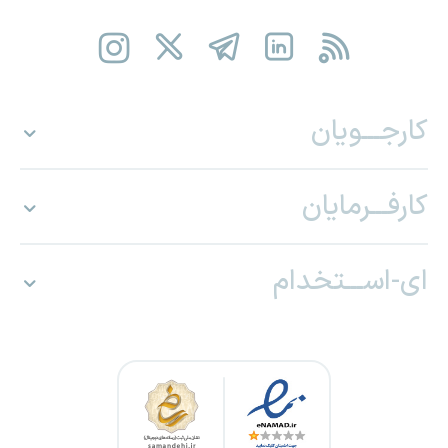
کارجـــویان
کارفـــرمایان
ای-اســـتخدام