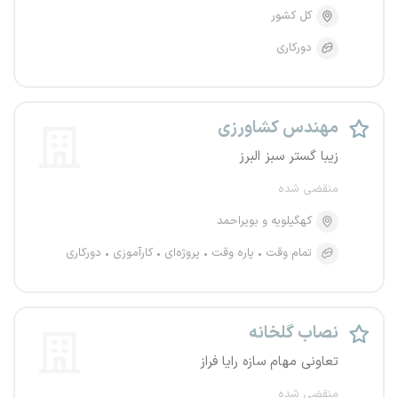
کل کشور
دورکاری
مهندس کشاورزی
زیبا گستر سبز البرز
منقضی شده
کهگیلویه و بویراحمد
تمام وقت
پاره وقت
پروژه‌ای
کارآموزی
دورکاری
نصاب گلخانه
تعاونی مهام سازه رایا فراز
منقضی شده