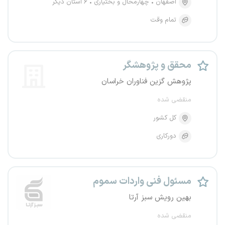
اصفهان
چهارمحال و بختیاری
۶ استان دیگر
تمام وقت
محقق و پژوهشگر
پژوهش گزین فناوران خراسان
منقضی شده
کل کشور
دورکاری
مسئول فنی واردات سموم
بهین رویش سبز آرتا
منقضی شده