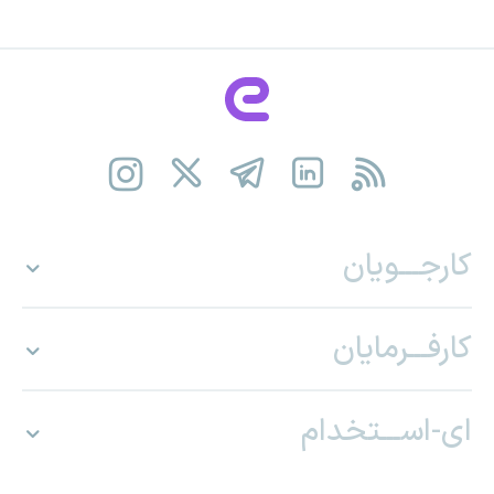
کارجـــویان
کارفـــرمایان
ای-اســـتخدام