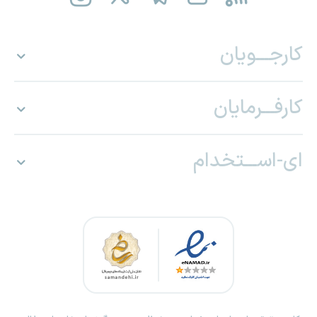
کارجـــویان
کارفـــرمایان
ای-اســـتخدام