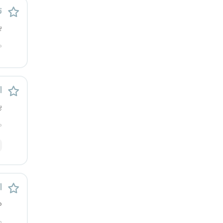
ت
قزوین
ی
قم
م
لرستان
مازندران
اس
پ
مرکزی
م
مشهد
هرمزگان
همدان
اس
م
چهارمحال و بختیاری
م