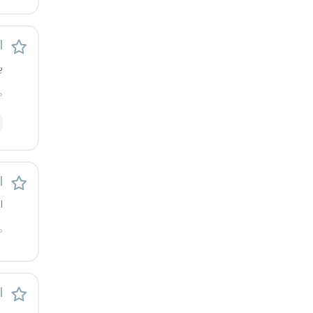
یزد
اس
خارج از کشور
ی
م
ا
ا
م
اس