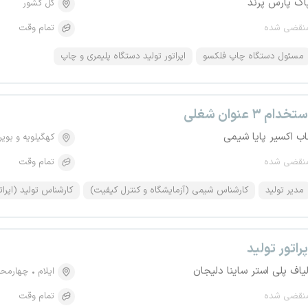
اک پارس پرند
کل کشور
نقضی شده
تمام وقت
مسئول دستگاه چاپ فلکسو
اپراتور تولید دستگاه پلیمری و چاپ
تخدام ۳ عنوان شغلی
اب اکسیر پایا شیمی
کهگیلویه و بویر
نقضی شده
تمام وقت
مدیر تولید
کارشناس شیمی (آزمایشگاه و کنترل کیفیت)
کارشناس تولید (اپرات
پراتور تولید
لیاف پلی استر ساینا دلیجان
ایلام
چهارمحا
نقضی شده
تمام وقت