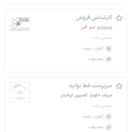
کارشناس فروش
پتروپاریز سبز البرز
منقضی شده
گیلان
رشت
تمام وقت
سرپرست خط تولید
میراث خاویار کاسپین ایرانیان
منقضی شده
گیلان
رشت
تمام وقت