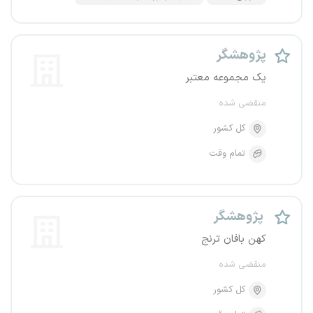
پژوهشگر
یک مجموعه معتبر
منقضی شده
کل کشور
تمام وقت
پژوهشگر
کهن بافان ترنج
منقضی شده
کل کشور