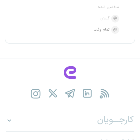
منقضی شده
گیلان
تمام وقت
کارجـــویان