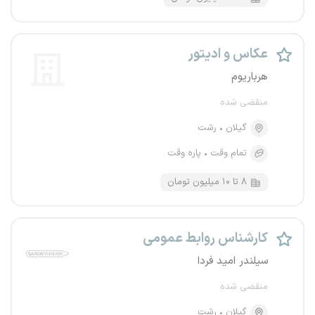
عکاس و ادیتور
هرباریوم
منقضی شده
گیلان
رشت
تمام وقت
پاره وقت
۸ تا ۱۰ میلیون تومان
کارشناس روابط عمومی
سیلندر امید فردا
منقضی شده
گیلان
رشت