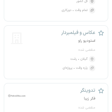
کل کشور
تمام وقت
دورکاری
عکاس و فیلمبردار
استودیو راو
منقضی شده
گیلان
رشت
پاره وقت
پروژه‌ای
تدوینگر
فکر زیبا
منقضی شده