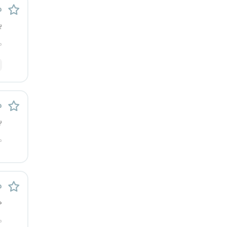
م
قزوین
ی
قم
م
لرستان
مازندران
م
مرکزی
ب
مشهد
م
هرمزگان
م
همدان
ه
چهارمحال و بختیاری
م