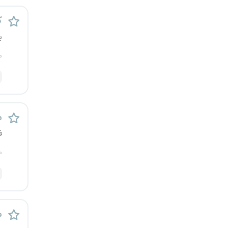
یزد
ک
ی
خارج از کشور
م
م
ف
م
م