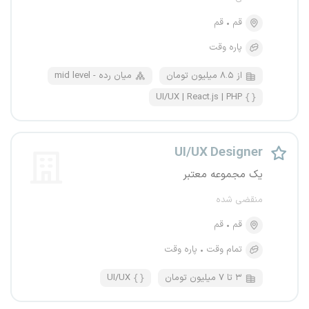
قم
قم
پاره وقت
از ۸.۵ میلیون تومان
mid level - میان رده
UI/UX | React.js | PHP
UI/UX Designer
یک مجموعه معتبر
منقضی شده
قم
قم
تمام وقت
پاره وقت
۳ تا ۷ میلیون تومان
UI/UX