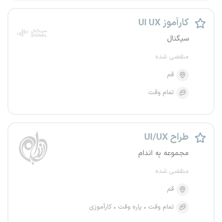
کارآموز UI UX
سیگنال
منقضی شده
قم
تمام وقت
طراح UI/UX
مجموعه بِه اندام
منقضی شده
قم
تمام وقت
پاره وقت
کارآموزی