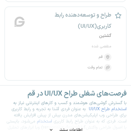
طراح و توسعه‌دهنده رابط
کاربری(UI/UX)
گشتین
منقضی شده
قم
تمام وقت
فرصت‌های شغلی طراح
UI/UX
در قم
با گسترش گوشی‌های هوشمند و کسب و کارهای اینترنتی نیاز به
استخدام طراح
UI/UX
به عنوان فردی آشنا به تجربه و رابط کاربری
برای طراحی وب اپلیکیشن‌های مدرن بیش از پیش افزایش یافته
است. فردی که به عنوان طراح رابط کاربری
استخدام
می‌شود، بایستی
با اصول طراحی واکنش‌گرا
(responsive design)
وبا ابزارهای تحلیل
اطلاعات بیشتر