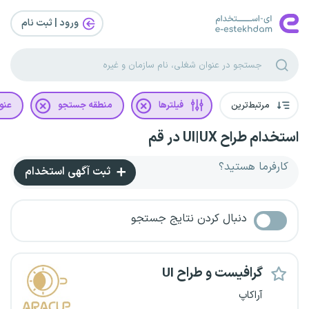
ورود | ثبت‌ نام
مرتبط‌ترین
فیلترها
منطقه جستجو
عنو
استخدام طراح UI|UX در قم
کارفرما هستید؟
ثبت آگهی استخدام
دنبال کردن نتایج جستجو
گرافیست و طراح UI
آراکاپ