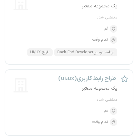
یک مجموعه معتبر
منقضی شده
قم
تمام وقت
برنامه نویسBack-End Developer
طراح UI/UX
طراح رابط کاربری(ui،ux)
یک مجموعه معتبر
منقضی شده
قم
تمام وقت