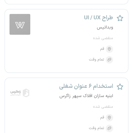
طراح UI / UX
وبداتیس
منقضی شده
قم
تمام وقت
استخدام ۶ عنوان شغلی
ابنیه سازان افلاک سپهر زاگرس
منقضی شده
قم
تمام وقت