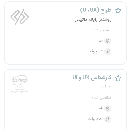
طراح (UI/UX)
روشنگر رایانه داتیس
منقضی شده
قم
تمام وقت
کارشناس UX و UI
هیکو
منقضی شده
قم
تمام وقت