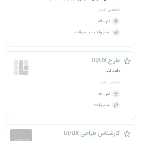
منقضی شده
قم
قم
تمام وقت
پاره وقت
طراح UI/UX
نامبرلند
منقضی شده
قم
قم
تمام وقت
کارشناس طراحی UI/UX