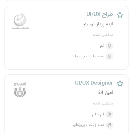
طراح UI/UX
ایده پرداز ترسیم
منقضی شده
قم
تمام وقت
پاره وقت
UI/UX Designer
آمیار 24
منقضی شده
قم
قم
تمام وقت
پروژه‌ای