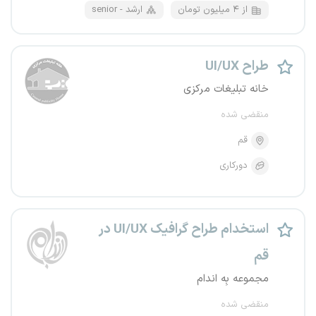
از ۴ میلیون تومان
senior - ارشد
طراح UI/UX
خانه تبلیغات مرکزی
منقضی شده
قم
دورکاری
استخدام طراح گرافیک UI/UX در
قم
مجموعه بِه اندام
منقضی شده