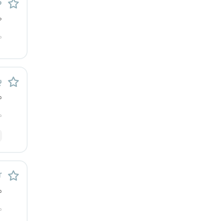
ط
کرج
ص
کردستان
م
کرمان
ب
کرمانشاه
م
کهگیلویه و بویراحمد
م
گرگان
گلستان
r
گیلان
م
م
یاسوج