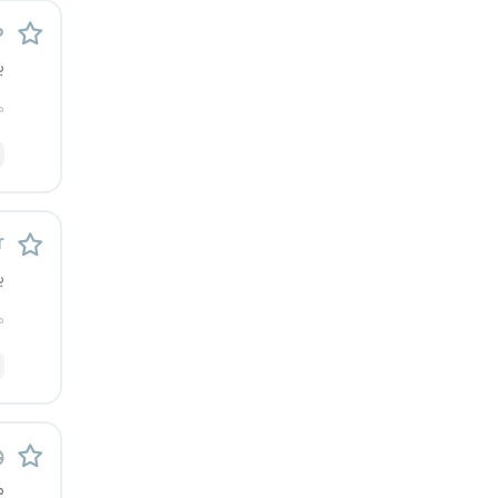
ط
ی
م
r
ی
م
و
م