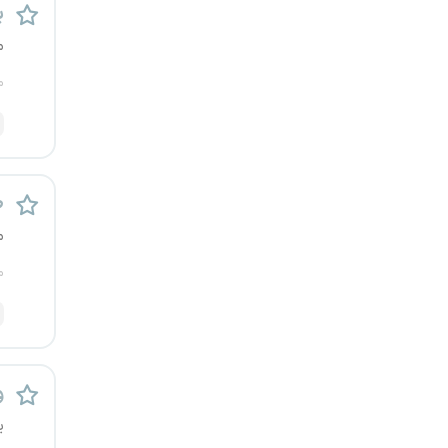
ب
رشت
م
زاهدان
م
زنجان
ساری
ط
سمنان
م
سنندج
م
سیستان و بلوچستان
شهرکرد
و
شیراز
ی