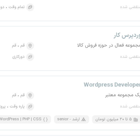
نقضی شده
تمام وقت
دور
ردپرس کار
جموعه فعال در حوزه فروش کالا
قم
قم
نقضی شده
دورکاری
Wordpress Develope
ک مجموعه معتبر
قم
قم
نقضی شده
پاره وقت
پروژ
۵ تا ۲۰ میلیون تومان
senior - ارشد
WordPress | PHP | CSS