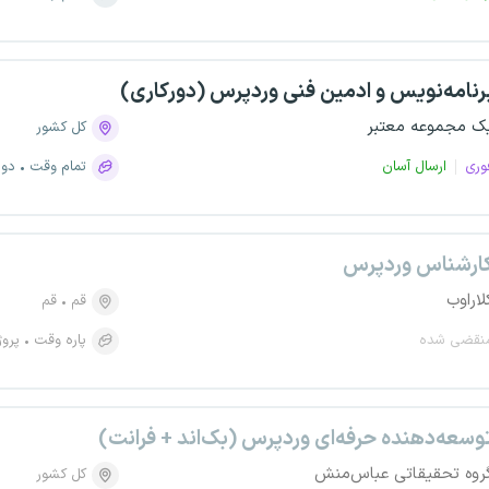
رنامه‌نویس و ادمین فنی وردپرس (دورکاری)
ک مجموعه معتبر
کل کشور
وری
ارسال آسان
تمام وقت
دور
ارشناس وردپرس
لاراوب
قم
قم
نقضی شده
پاره وقت
پروژ
وسعه‌دهنده حرفه‌ای وردپرس (بک‌اند + فرانت)
روه تحقیقاتی عباس‌منش
کل کشور