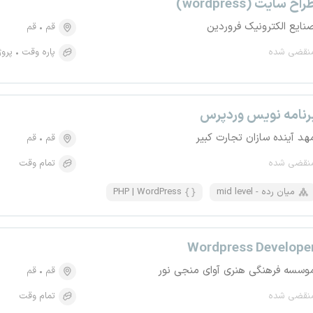
راح سایت (wordpress)
نایع الکترونیک فروردین
قم
قم
نقضی شده
پاره وقت
پروژ
رنامه نویس وردپرس
هد آینده سازان تجارت کبیر
قم
قم
نقضی شده
تمام وقت
mid level - میان رده
PHP | WordPress
Wordpress Develope
وسسه فرهنگی هنری آوای منجی نور
قم
قم
نقضی شده
تمام وقت