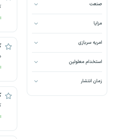
صنعت
بجنورد
ک
ا
بندرعباس
مزایا
بوشهر
امریه سربازی
ک
بیرجند
م
استخدام معلولین
ا
تبریز
زمان انتشار
خراسان جنوبی
ک
خراسان شمالی
ک
خرم آباد
ا
خوزستان