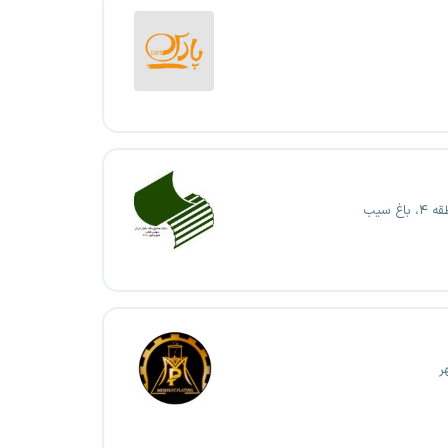
اغ سیب
ر