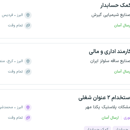
مک حسابدار
نایع شیمیایی گیرش
البرز
فردیس
رسال آسان
تمام وقت
ارمند اداری و مالی
نایع ساقه سلولز ایران
البرز
کرج، منطقه ۴، ب
رسال آسان
تمام وقت
تخدام ۲ عنوان شغلی
شکات پلاستیک یکتا مهر
البرز
محمدشه
وری
ارسال آسان
تمام وقت
حسابدار
کمک حسابدار