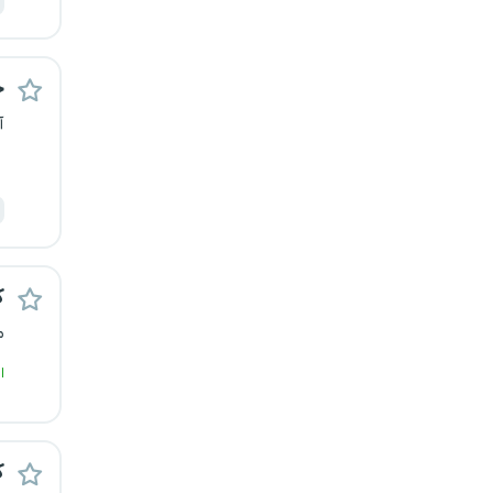
یزد
خارج از کشور
ح
آ
ک
م
ا
ک