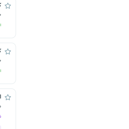
ک
رشت
ص
زاهدان
ا
زنجان
ساری
ک
ص
سمنان
ا
سنندج
سیستان و بلوچستان
اس
م
شهرکرد
ف
شیراز