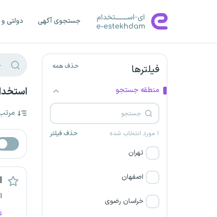
جستجوی آگهی
دولتی و 
حذف همه
فیلترها
منطقه جستجو
استخدام
مرتب
۱ مورد انتخاب شده
حذف فیلتر
تهران
اصفهان
اس
ا
خراسان رضوی
ف