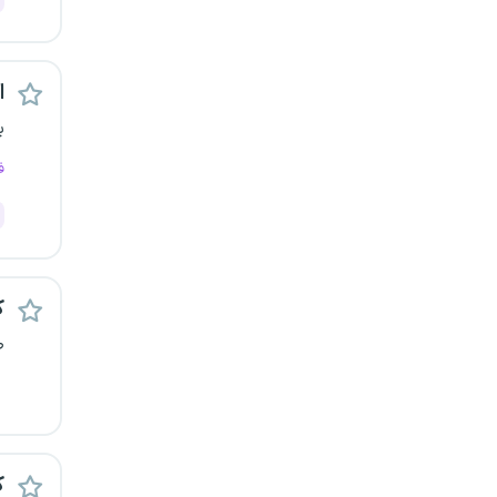
قزوین
قم
اس
ب
لرستان
ف
مازندران
مرکزی
مشهد
ک
ص
هرمزگان
همدان
چهارمحال و بختیاری
ک