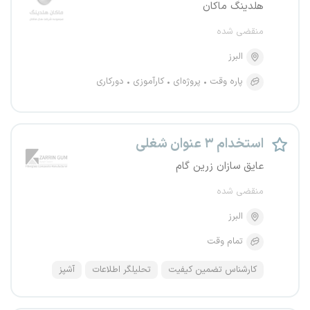
هلدینگ ماکان
منقضی شده
البرز
پاره وقت
پروژه‌ای
کارآموزی
دورکاری
استخدام ۳ عنوان شغلی
عایق سازان زرین گام
منقضی شده
البرز
تمام وقت
کارشناس تضمین کیفیت
تحلیلگر اطلاعات
آشپز