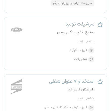
سرپرست تولید و پرورش میگو
سرشیفت تولید
صنایع غذایی تک پارسان
منقضی شده
البرز
نظرآباد
تمام وقت
استخدام ۷ عنوان شغلی
طبرستان تابلو آریا
منقضی شده
البرز
کرج، منطقه ۳، قزل حصار