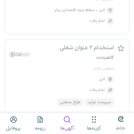
البرز
منطقه ویژه اقتصادی پیام
تمام وقت
استخدام ۲ عنوان شغلی
کانفیدنت
منقضی شده
البرز
تمام وقت
سرپرست تولید
طراح صنعتی
مدیر تولید
خانه
گزینه‌ها
آگهی‌ها
رزومه
پروفایل