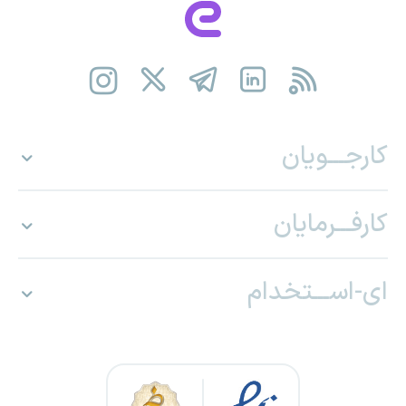
کارجـــویان
کارفـــرمایان
ای-اســـتخدام