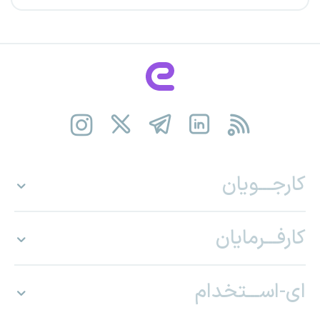
کارجـــویان
کارفـــرمایان
ای-اســـتخدام