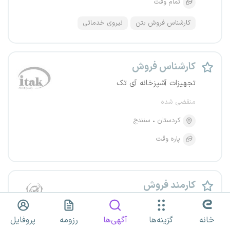
تمام وقت
کارشناس فروش بتن
نیروی خدماتی
کارشناس فروش
تجهیزات آشپزخانه آی تک
منقضی شده
کردستان
سنندج
پاره وقت
کارمند فروش
هلدینگ میدکو
خانه
گزینه‌ها
آگهی‌ها
رزومه
پروفایل
منقضی شده