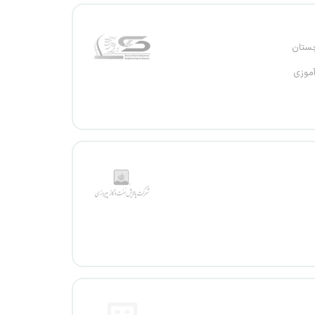
چستان
آموزی