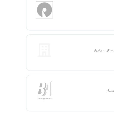
چستان
چابهار
چستان