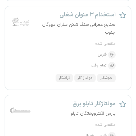
استخدام ۳ عنوان شغلی
صنایع عمرانی سنگ شکن سازان مهرگان
جنوب
منقضی شده
فارس
تمام وقت
جوشکار
مونتاژ کار
تراشکار
مونتاژکار تابلو برق
پارس الکتروبختگان تابلو
منقضی شده
فارس
شیراز