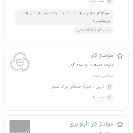
تمام وقت
مونتاژکار / فیتر حرفه ای و کمک‌ مونتاژ (مونتاژ تجهیزات
پتروشیمی)
برش کار CNC/دستی
مونتاژ کار
دارمه صنعت چشمه کوار
منقضی شده
فارس
شهرک صنعتی بزرگ شیراز
تمام وقت
مونتاژ کار تابلو برق