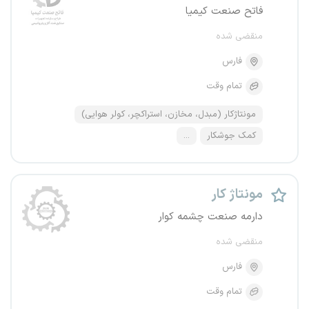
فاتح صنعت کیمیا
منقضی شده
فارس
تمام وقت
مونتاژکار (مبدل، مخازن، استراکچر، کولر هوایی)
کمک جوشکار
...
مونتاژ کار
دارمه صنعت چشمه کوار
منقضی شده
فارس
تمام وقت