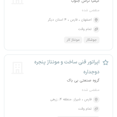
کیمیا تراش جنوب
منقضی شده
اصفهان
فارس
۴ استان دیگر
تمام وقت
جوشکار
مونتاژ کار
اپراتور فنی ساخت و مونتاژ پنجره
دوجداره
گروه صنعتی بی باک
منقضی شده
فارس
شیراز، منطقه ۴، زرهی
تمام وقت