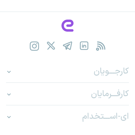
کارجـــویان
کارفـــرمایان
ای-اســـتخدام