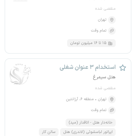
منقضی شده
تهران
تمام وقت
۱۵ تا ۱۶ میلیون تومان
استخدام ۳ عنوان شغلی
هتل سیمرغ
منقضی شده
تهران
منطقه ۶، آرژانتین
تمام وقت
خانه‌دار هتل - اتاقدار (مید)
اپراتور لباسشوئی (لاندری) هتل
سالن کار