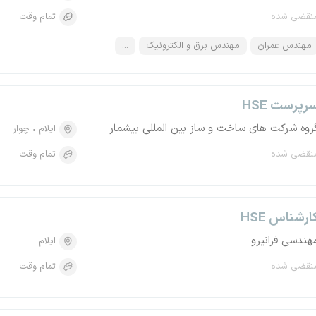
نقضی شده
تمام وقت
مهندس عمران
مهندس برق و الکترونیک
...
رپرست HSE
روه شرکت های ساخت و ساز بین المللی بیشمار
ایلام
چوار
نقضی شده
تمام وقت
ارشناس HSE
هندسی فرانیرو
ایلام
نقضی شده
تمام وقت