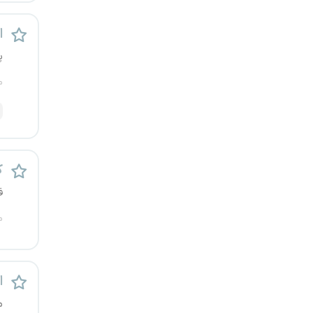
رشت
اس
زاهدان
پ
م
زنجان
ساری
سمنان
ک
سنندج
ف
م
سیستان و بلوچستان
شهرکرد
اس
شیراز
م