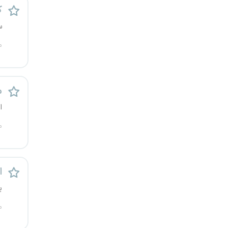
کا
کرج
س
کردستان
م
کرمان
کرمانشاه
م
ا
کهگیلویه و بویراحمد
م
گرگان
گلستان
اس
ی
گیلان
م
یاسوج