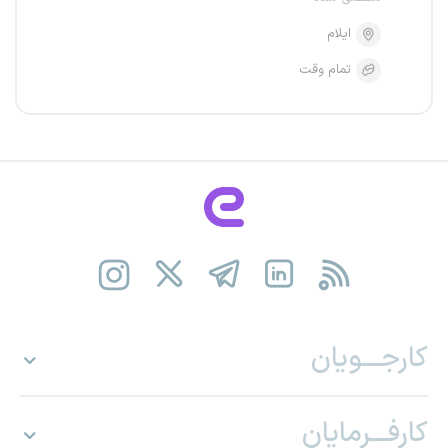
ایلام
تمام وقت
کارجـــویان
کارفـــرمایان