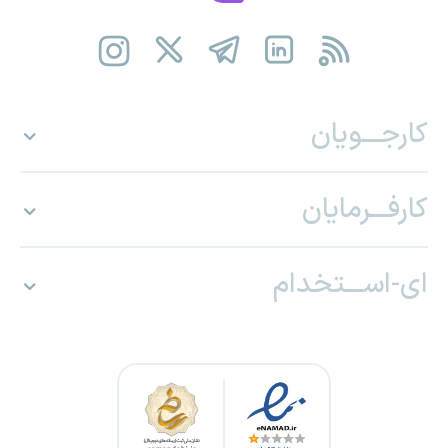
کارجـــویان
کارفـــرمایان
ای-اســـتخدام