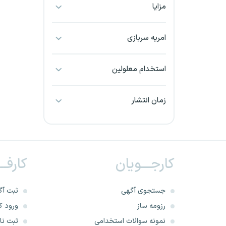
مزایا
بجنورد
بندرعباس
امریه سربازی
بوشهر
استخدام معلولین
بیرجند
زمان انتشار
تبریز
خراسان جنوبی
کارجـــویان
کارفــ
خراسان شمالی
خرم آباد
جستجوی آگهی
ثبت آگ
رزومه ساز
ورود کا
خوزستان
نمونه سوالات استخدامی
ثبت نام