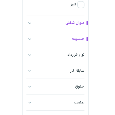
البرز
فارس
عنوان شغلی
آذربایجان شرقی
جنسیت
آذربایجان غربی
نوع قرارداد
اراک
اردبیل
سابقه کار
ارومیه
حقوق
اهواز
صنعت
ایلام