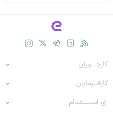
کارجـــویان
کارفـــرمایان
ای-اســـتخدام