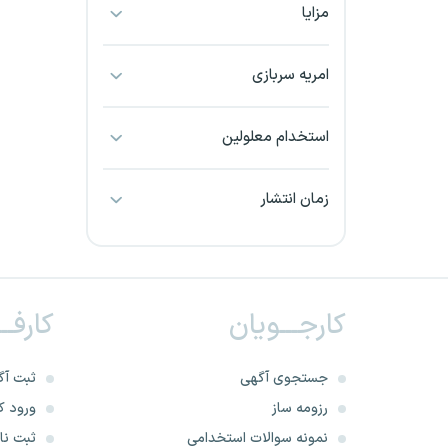
مزایا
بجنورد
بندرعباس
امریه سربازی
بوشهر
استخدام معلولین
بیرجند
زمان انتشار
تبریز
خراسان جنوبی
کارجـــویان
کارفــ
خراسان شمالی
خرم آباد
جستجوی آگهی
ثبت آگ
رزومه ساز
ورود کا
خوزستان
نمونه سوالات استخدامی
ثبت نام