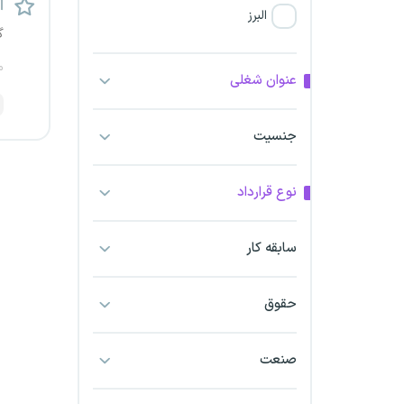
اس
البرز
گ
فارس
م
عنوان شغلی
آذربایجان شرقی
جنسیت
آذربایجان غربی
نوع قرارداد
اراک
اردبیل
سابقه کار
ارومیه
حقوق
اهواز
صنعت
ایلام