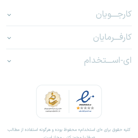
کارجـــویان
کارفـــرمایان
ای-اســـتخدام
کلیه حقوق برای «ای استخدام» محفوظ بوده و هرگونه استفاده از مطالب
صرفا با مجوز کتبی مجاز است.