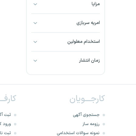
مزایا
بجنورد
بندرعباس
امریه سربازی
بوشهر
استخدام معلولین
بیرجند
زمان انتشار
تبریز
خراسان جنوبی
کارجـــویان
کارفــ
خراسان شمالی
خرم آباد
جستجوی آگهی
ثبت آگ
رزومه ساز
ورود کا
خوزستان
نمونه سوالات استخدامی
ثبت نام