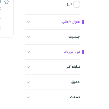
اس
البرز
گ
فارس
م
عنوان شغلی
آذربایجان شرقی
جنسیت
آذربایجان غربی
نوع قرارداد
اراک
اردبیل
سابقه کار
ارومیه
حقوق
اهواز
صنعت
ایلام