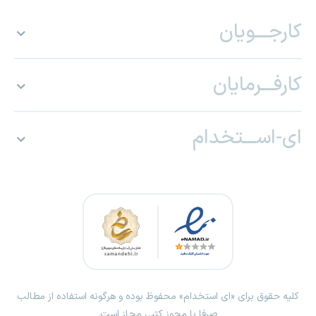
کارجـــویان
کارفـــرمایان
ای-اســـتخدام
کلیه حقوق برای «ای استخدام» محفوظ بوده و هرگونه استفاده از مطالب
صرفا با مجوز کتبی مجاز است.