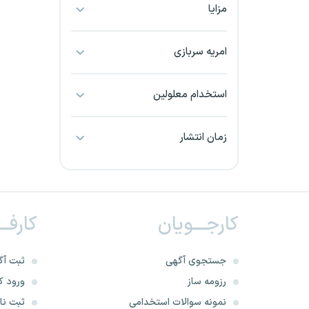
مزایا
بجنورد
بندرعباس
امریه سربازی
بوشهر
استخدام معلولین
بیرجند
زمان انتشار
تبریز
خراسان جنوبی
کارجـــویان
کارفــ
خراسان شمالی
خرم آباد
جستجوی آگهی
ثبت آگ
رزومه ساز
ورود کا
خوزستان
نمونه سوالات استخدامی
ثبت نام