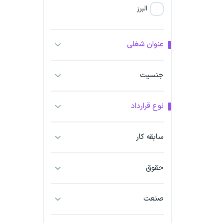
البرز
فارس
عنوان شغلی
آذربایجان شرقی
جنسیت
آذربایجان غربی
نوع قرارداد
اراک
اردبیل
سابقه کار
ارومیه
حقوق
اهواز
صنعت
ایلام