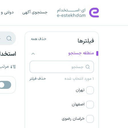
جستجوی آگهی
دولتی و 
حذف همه
فیلترها
منطقه جستجو
استخدام MDF کار در چهارمحال و بختیاری ب
مرتب
۱ مورد انتخاب شده
حذف فیلتر
تهران
اصفهان
خراسان رضوی