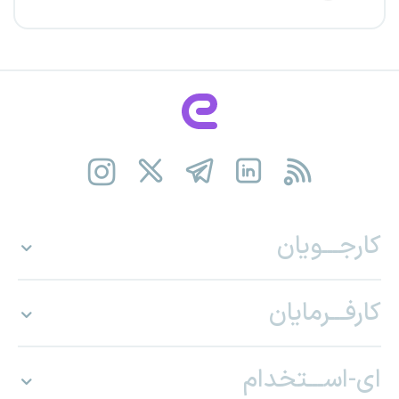
کارجـــویان
کارفـــرمایان
ای-اســـتخدام