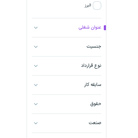
البرز
فارس
عنوان شغلی
آذربایجان شرقی
جنسیت
آذربایجان غربی
نوع قرارداد
اراک
اردبیل
سابقه کار
ارومیه
حقوق
اهواز
صنعت
ایلام