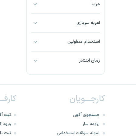
مزایا
بجنورد
بندرعباس
امریه سربازی
بوشهر
استخدام معلولین
بیرجند
زمان انتشار
تبریز
خراسان جنوبی
کارجـــویان
کارفــ
خراسان شمالی
خرم آباد
جستجوی آگهی
ثبت آگ
رزومه ساز
ورود کا
خوزستان
نمونه سوالات استخدامی
ثبت نام