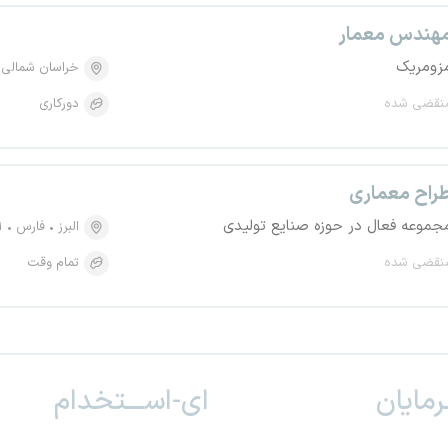
هندس معمار
زومریک
خراسان شمالی
نقضی شده
دورکاری
راح معماری
جموعه فعال در حوزه صنایع تولیدی
البرز
فارس
۱۱ ا
نقضی شده
تمام وقت
ـرمایان
ای-اســـتخدام