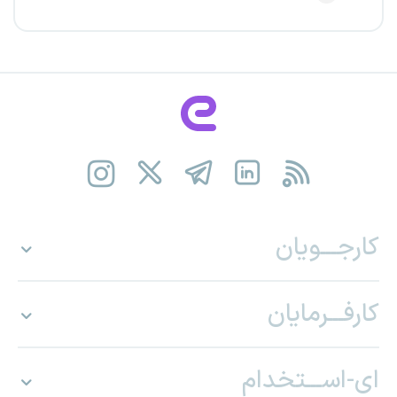
کارجـــویان
کارفـــرمایان
ای-اســـتخدام