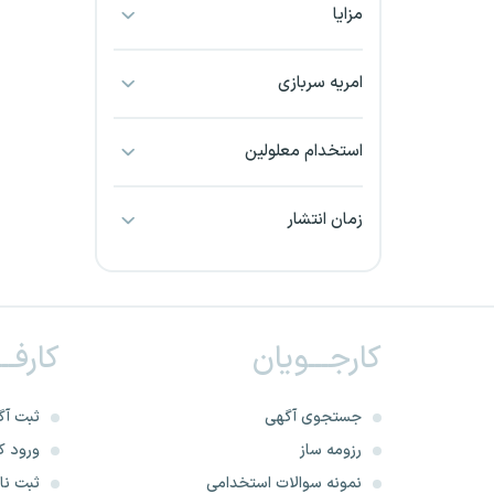
مزایا
بجنورد
بندرعباس
امریه سربازی
بوشهر
استخدام معلولین
بیرجند
زمان انتشار
تبریز
خراسان جنوبی
کارجـــویان
کارفــ
خراسان شمالی
خرم آباد
جستجوی آگهی
ثبت آگ
رزومه ساز
ورود کا
خوزستان
نمونه سوالات استخدامی
ثبت نام