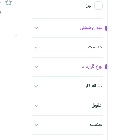
ک
البرز
ی
فارس
م
عنوان شغلی
آذربایجان شرقی
جنسیت
آذربایجان غربی
نوع قرارداد
اراک
اردبیل
سابقه کار
ارومیه
حقوق
اهواز
صنعت
ایلام