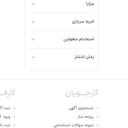
مزایا
بجنورد
بندرعباس
امریه سربازی
بوشهر
استخدام معلولین
بیرجند
زمان انتشار
تبریز
خراسان جنوبی
کارجـــویان
کارفــ
خراسان شمالی
خرم آباد
جستجوی آگهی
ثبت آگ
رزومه ساز
ورود کا
خوزستان
نمونه سوالات استخدامی
ثبت نام