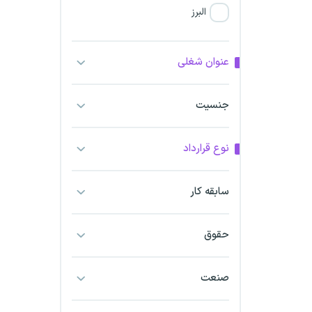
البرز
فارس
عنوان شغلی
آذربایجان شرقی
جنسیت
آذربایجان غربی
نوع قرارداد
اراک
اردبیل
سابقه کار
ارومیه
حقوق
اهواز
صنعت
ایلام