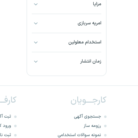
مزایا
بجنورد
بندرعباس
امریه سربازی
بوشهر
استخدام معلولین
بیرجند
زمان انتشار
تبریز
خراسان جنوبی
کارجـــویان
کارفــ
خراسان شمالی
خرم آباد
جستجوی آگهی
ثبت آگ
رزومه ساز
ورود کا
خوزستان
نمونه سوالات استخدامی
ثبت نام