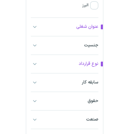
البرز
فارس
عنوان شغلی
آذربایجان شرقی
جنسیت
آذربایجان غربی
نوع قرارداد
اراک
اردبیل
سابقه کار
ارومیه
حقوق
اهواز
صنعت
ایلام