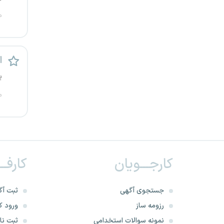
رشت
م
زاهدان
ا
زنجان
ی
ساری
م
سمنان
سنندج
کارجـــویان
کارفــ
سیستان و بلوچستان
شهرکرد
جستجوی آگهی
ثبت آگ
رزومه ساز
ورود کا
شیراز
نمونه سوالات استخدامی
ثبت نام