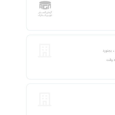
بجنورد
ه وقت