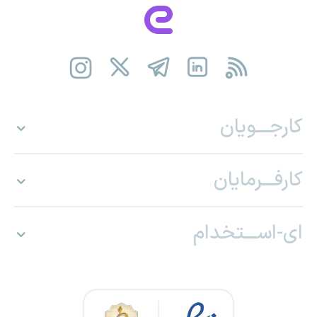
کارجـــویان
کارفـــرمایان
ای-اســـتخدام