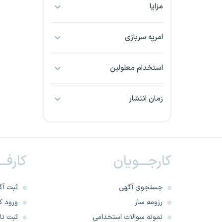
مزایا
بجنورد
بندرعباس
امریه سربازی
بوشهر
استخدام معلولین
بیرجند
زمان انتشار
تبریز
خراسان جنوبی
کارجـــویان
کارفــ
خراسان شمالی
خرم آباد
جستجوی آگهی
ثبت آگ
رزومه ساز
ورود کا
خوزستان
نمونه سوالات استخدامی
ثبت نام