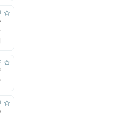
یزد
اس
خارج از کشور
د
م
ک
گ
م
اس
پ