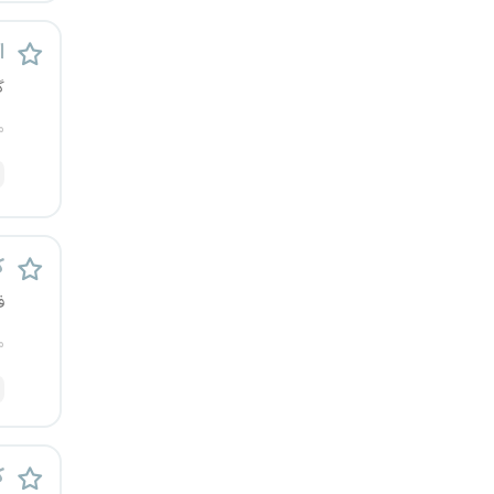
قزوین
اس
قم
گ
م
لرستان
مازندران
مرکزی
ک
مشهد
ف
م
هرمزگان
همدان
چهارمحال و بختیاری
ک