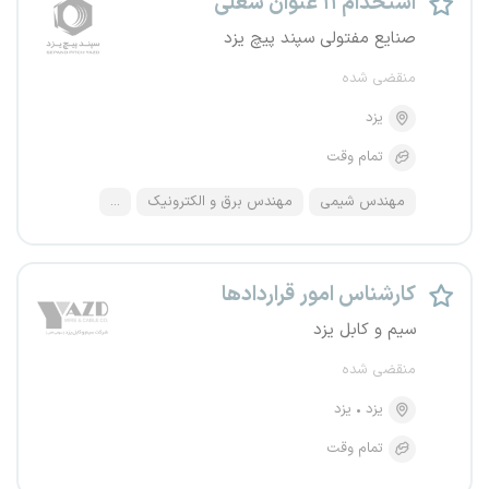
استخدام ۱۱ عنوان شغلی
صنایع مفتولی سپند پیچ یزد
منقضی شده
یزد
تمام وقت
مهندس شیمی
مهندس برق و الکترونیک
...
کارشناس امور قراردادها
سیم و کابل یزد
منقضی شده
یزد
یزد
تمام وقت