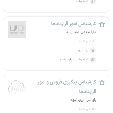
تمام وقت
کارشناس امور قراردادها
دارا معدن مانا رشد
منقضی شده
یزد
یزد
تمام وقت
پاره وقت
کارشناس پیگیری فروش و امور
قراردادها
رایانش ابری آوید
منقضی شده