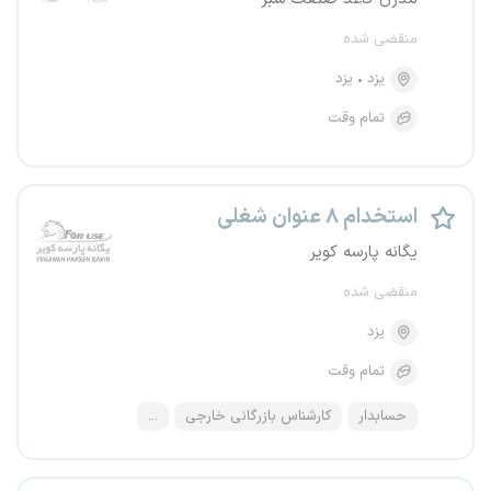
منقضی شده
یزد
یزد
تمام وقت
استخدام ۸ عنوان شغلی
یگانه پارسه کویر
منقضی شده
یزد
تمام وقت
حسابدار
کارشناس بازرگانی خارجی
...