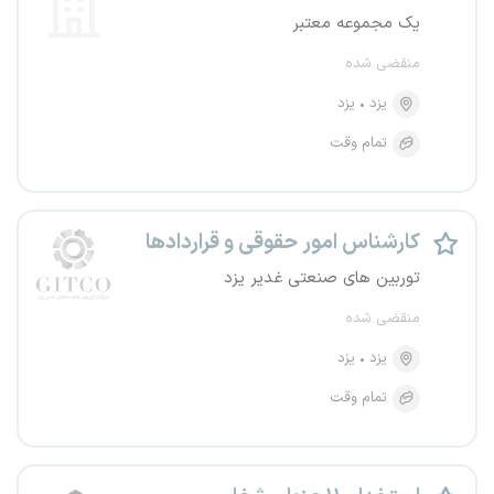
یک مجموعه معتبر
منقضی شده
یزد
یزد
تمام وقت
کارشناس امور حقوقی و قراردادها
توربین های صنعتی غدیر یزد
منقضی شده
یزد
یزد
تمام وقت