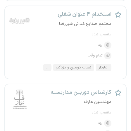
استخدام ۴ عنوان شغلی
مجتمع صنایع غذائی شیررضا
منقضی شده
یزد
تمام وقت
انباردار
نصاب دوربین و دزدگیر
...
کارشناس دوربین مداربسته
مهندسین عارف
منقضی شده
یزد