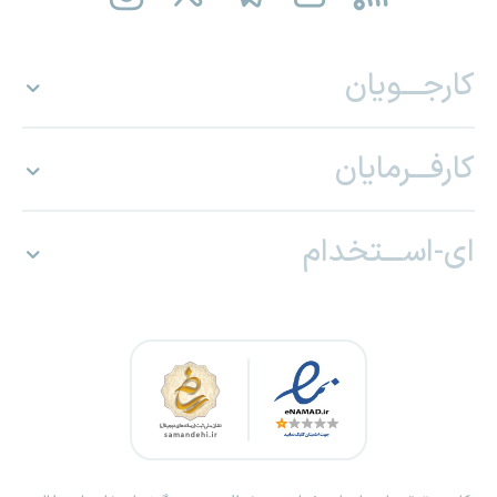
کارجـــویان
کارفـــرمایان
ای-اســـتخدام